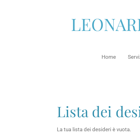
Vai
al
LEONARD
contenuto
principale
Home
Servi
Lista dei des
La tua lista dei desideri è vuota.