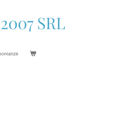
2007 SRL
imonianze